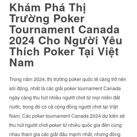
Khám Phá Thị
Trường Poker
Tournament Canada
2024 Cho Người Yêu
Thích Poker Tại Việt
Nam
Trong năm 2024, thị trường poker quốc tế càng trở nên
sôi động, nhất là các giải poker tournament Canada
ngày càng thu hút nhiều người chơi từ mọi miền đất
nước, trong đó có cả cộng đồng người chơi tại Việt
Nam. Các poker tournament Canada 2024 dự kiến sẽ
thu hút người chơi poker từ nhiều quốc gia đến cùng
nhau tham gia các giải đấu mạnh nhất, nhưng đồng