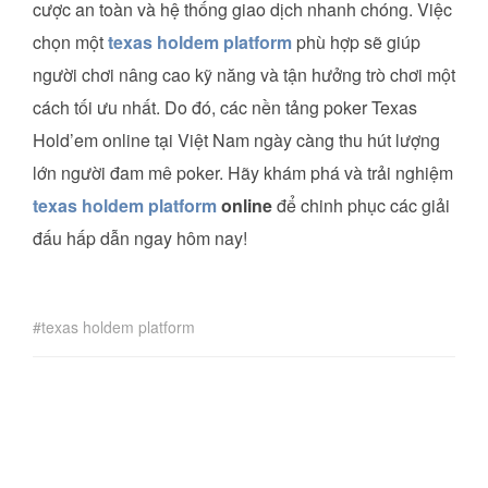
cược an toàn và hệ thống giao dịch nhanh chóng. Việc
chọn một
texas holdem platform
phù hợp sẽ giúp
người chơi nâng cao kỹ năng và tận hưởng trò chơi một
cách tối ưu nhất. Do đó, các nền tảng poker Texas
Hold’em online tại Việt Nam ngày càng thu hút lượng
lớn người đam mê poker. Hãy khám phá và trải nghiệm
texas holdem platform
online
để chinh phục các giải
đấu hấp dẫn ngay hôm nay!
texas holdem platform